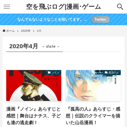
空を飛ぶログ|漫画･ゲーム
なんでもないようなことを呟いてます。→
Twitter
ホーム
2020年
4月
2020年4月
– date –
ノイン
孤高の人
漫画『ノイン』あらすじと
『孤高の人』あらすじ・感
感想｜舞台はナチス、子ど
想｜伝説のクライマーを描
も達の逃走劇！
いた山岳漫画！