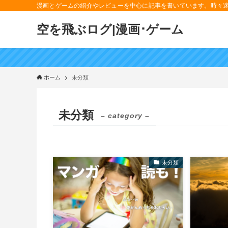
漫画とゲームの紹介やレビューを中心に記事を書いています。時々
空を飛ぶログ|漫画･ゲーム
ホーム
未分類
未分類
– category –
未分類