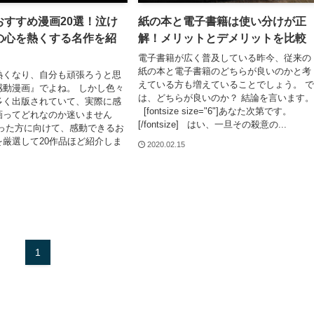
おすすめ漫画20選！泣け
紙の本と電子書籍は使い分けが正
の心を熱くする名作を紹
解！メリットとデメリットを比較
電子書籍が広く普及している昨今、従来の
紙の本と電子書籍のどちらが良いのかと考
熱くなり、自分も頑張ろうと思
えている方も増えていることでしょう。 で
感動漫画』でよね。 しかし色々
は、どちらが良いのか？ 結論を言います。
多く出版されていて、実際に感
[fontsize size="6"]あなた次第です。
画ってどれなのか迷いません
[/fontsize] はい、一旦その殺意の...
いった方に向けて、感動できるお
を厳選して20作品ほど紹介しま
2020.02.15
1