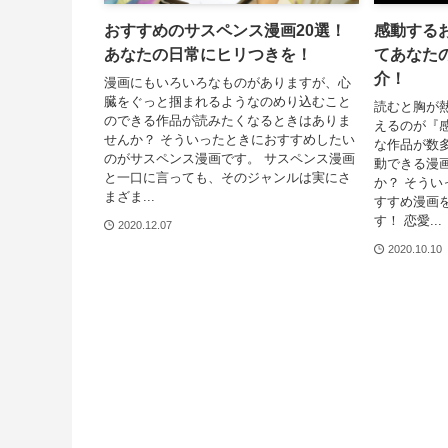
おすすめのサスペンス漫画20選！
感動する
あなたの日常にヒリつきを！
てあなた
介！
漫画にもいろいろなものがありますが、心
臓をぐっと掴まれるようなのめり込むこと
読むと胸が
のできる作品が読みたくなるときはありま
えるのが『
せんか？ そういったときにおすすめしたい
な作品が数
のがサスペンス漫画です。 サスペンス漫画
動できる漫
と一口に言っても、そのジャンルは実にさ
か？ そう
まざま...
すすめ漫画
す！ 恋愛...
2020.12.07
2020.10.10